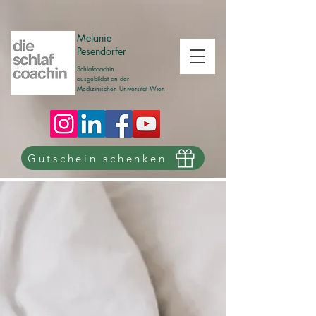
Melanie
Pesendorfer
Schlafcoachin
ausgebildet an der
Medizinischen Universität Wien
Gutschein schenken