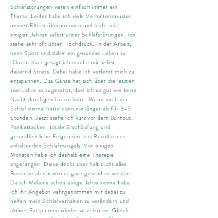
Schlafstörungen waren einfach immer ein
Thema. Leider habe ich viele Verhaltensmuster
meiner Eltern übernommen und leide seit
einigen Jahren selbst unter Schlafstörungen. Ich
stehe sehr oft unter Hochdruck. In der Arbeit,
beim Sport und dabei ein gesundes Leben zu
führen. Kurz gesagt ich mache mir selbst
dauernd Stress. Dabei habe ich verlernt mich zu
entspannen. Das Ganze hat sich über die letzten
zwei Jahre so zugespitzt, dass ich so gut wie keine
Nacht durchgeschlafen habe. Wenn mich der
Schlaf einmal hatte dann nie länger als für 3-5
Stunden. Jetzt stehe ich kurz vor dem Burnout.
Panikattacken, totale Erschöpfung und
gesundheitliche Folgen sind das Resultat des
anhaltenden Schlafmangels. Vor einigen
Monaten habe ich deshalb eine Therapie
angefangen. Diese deckt aber halt nicht alles
Bereiche ab um wieder ganz gesund zu werden.
Da ich Melanie schon einige Jahre kenne habe
ich ihr Angebot wahrgenommen mir dabei zu
helfen mein Schlafverhalten zu verändern und
aktives Entspannen wieder zu erlernen. Gleich