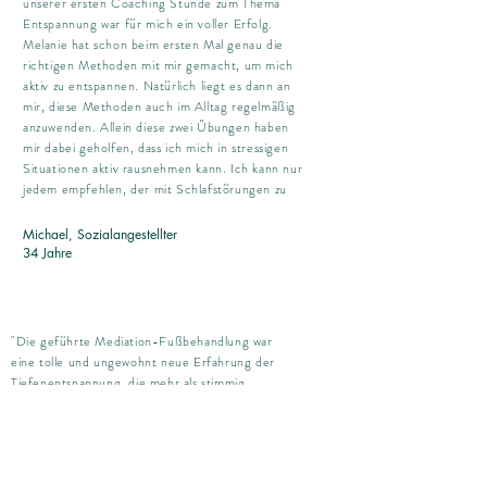
unserer ersten Coaching Stunde zum Thema
Entspannung war für mich ein voller Erfolg.
Melanie hat schon beim ersten Mal genau die
richtigen Methoden mit mir gemacht, um mich
aktiv zu entspannen. Natürlich liegt es dann an
mir, diese Methoden auch im Alltag regelmäßig
anzuwenden. Allein diese zwei Übungen haben
mir dabei geholfen, dass ich mich in stressigen
Situationen aktiv rausnehmen kann. Ich kann nur
jedem empfehlen, der mit Schlafstörungen zu
kämpfen hat oder einfach nur Hilfsmittel zur
Entspannung sucht eine Stunde bei Melanie zu
Michael, Sozialangestellter
nehmen."
34 Jahre
"Die geführte Mediation-Fußbehandlung war
eine tolle und ungewohnt neue Erfahrung der
Tiefenentspannung, die mehr als stimmig
zueinander passt.
Melanie trägt mit ihrer angenehmen Stimme und
Ausdrucksweise durch die von ihr verfasste
Mediation. Sei bleibt achtsam und fördert das
eigene "Nichtverurteilen".