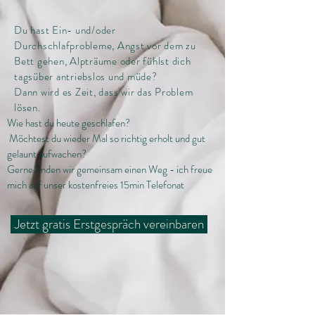
Du hast Ein- und/oder
Durchschlafprobleme, Angst vor dem zu
Bett gehen, Alpträume oder fühlst dich
tagsüber antriebslos und müde?
Dann wird es Zeit, dass wir das Problem
lösen.
Wie hast du heute geschlafen?
Möchtest du wieder Mal so richtig erholt und gut
gelaunt aufwachen?
Gerne finden wir gemeinsam einen Weg - ich freue
mich auf unser kostenfreies 15min Telefonat
Jetzt gratis Erstgespräch vereinbaren