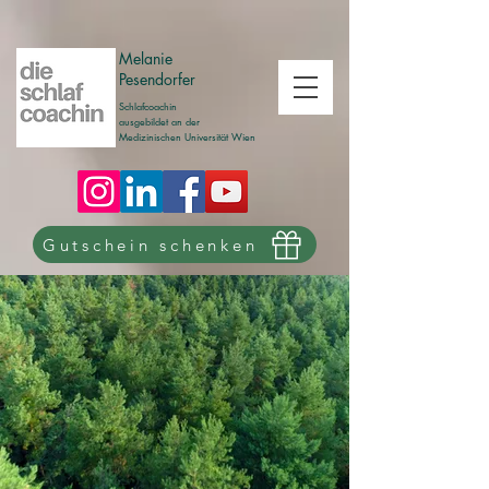
Melanie
Pesendorfer
Schlafcoachin
ausgebildet an der
Medizinischen Universität Wien
Gutschein schenken