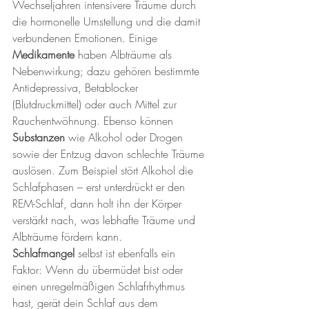
Wechseljahren intensivere Träume durch 
die hormonelle Umstellung und die damit 
verbundenen Emotionen. Einige 
Medikamente
 haben Albträume als 
Nebenwirkung; dazu gehören bestimmte 
Antidepressiva, Betablocker 
(Blutdruckmittel) oder auch Mittel zur 
Rauchentwöhnung. Ebenso können 
Substanzen
 wie Alkohol oder Drogen 
sowie der Entzug davon schlechte Träume 
auslösen. Zum Beispiel stört Alkohol die 
Schlafphasen – erst unterdrückt er den 
REM-Schlaf, dann holt ihn der Körper 
verstärkt nach, was lebhafte Träume und 
Albträume fördern kann. 
Schlafmangel
 selbst ist ebenfalls ein 
Faktor: Wenn du übermüdet bist oder 
einen unregelmäßigen Schlafrhythmus 
hast, gerät dein Schlaf aus dem 