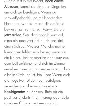
Auch direkt in der Nacht, 
nach einem 
Albtraum
, kannst du ein paar Dinge tun, 
um dich zu beruhigen. Wenn du 
schweißgebadet und mit klopfendem 
Herzen aufwachst, mach dir zunächst 
bewusst: 
Es war nur ein Traum
. Du bist 
jetzt sicher
. Setz dich notfalls kurz auf, 
atme ein paar Mal tief durch und trink 
einen Schluck Wasser. Manche meiner 
Klientinnen fühlen sich besser, wenn sie 
ein kleines Licht anschalten oder kurz aus 
dem Bett aufstehen und sich im Zimmer 
umsehen – um sich zu vergewissern, dass 
alles in Ordnung ist. Ein Tipp: Wenn dich 
die negativen Bilder noch verfolgen, 
versuche ganz bewusst, an etwas 
Beruhigendes
 zu denken. Rufe dir ein 
positives Erlebnis in Erinnerung oder stelle 
dir einen Ort vor, an dem du dich 